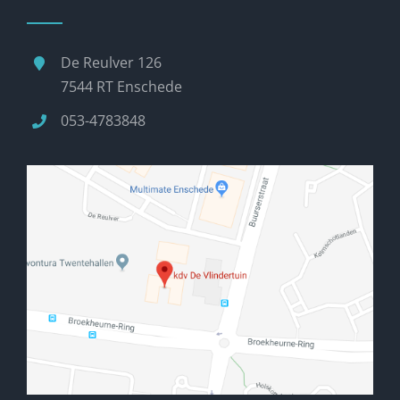
De Reulver 126
7544 RT Enschede
053-4783848