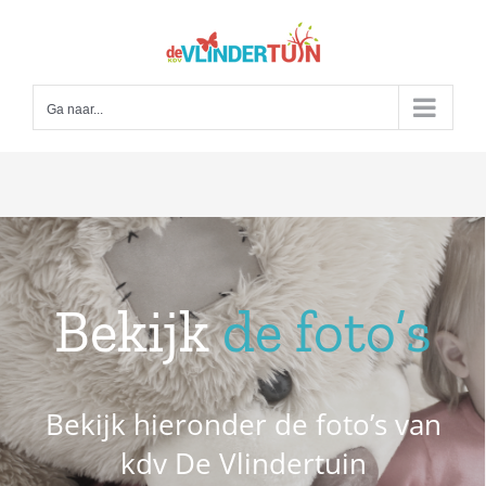
Ga
naar
inhoud
Ga naar...
Bekijk
de foto’s
Bekijk hieronder de foto’s van
kdv De Vlindertuin