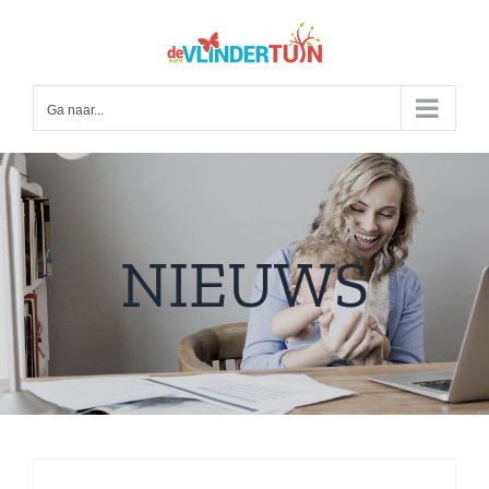
Ga
naar
inhoud
Ga naar...
NIEUWS