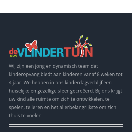
Wij zijn een jong en dynamisch team dat
kinderopvang biedt aan kinderen vanaf 8 weken tot
4 jaar. We hebben in ons kinderdagverblijf een
huiselijke en gezellige sfeer gecreëerd. Bij ons krijgt
uw kind alle ruimte om zich te ontwikkelen, te
spelen, te leren en het allerbelangrijkste om zich
thuis te voelen.